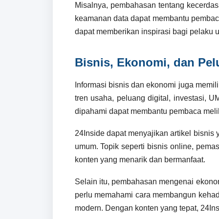
Misalnya, pembahasan tentang kecerdasan
keamanan data dapat membantu pembaca me
dapat memberikan inspirasi bagi pelaku 
Bisnis, Ekonomi, dan Pel
Informasi bisnis dan ekonomi juga memi
tren usaha, peluang digital, investasi,
dipahami dapat membantu pembaca meliha
24Inside dapat menyajikan artikel bisnis 
umum. Topik seperti bisnis online, pema
konten yang menarik dan bermanfaat.
Selain itu, pembahasan mengenai ekonomi 
perlu memahami cara membangun kehadira
modern. Dengan konten yang tepat, 24Insi