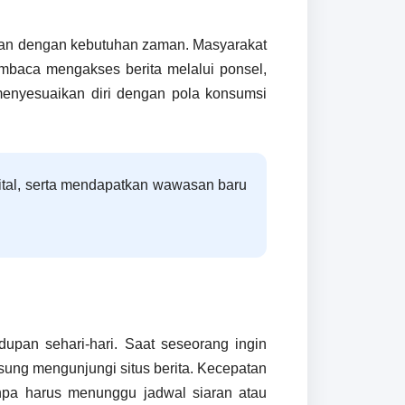
levan dengan kebutuhan zaman. Masyarakat
pembaca mengakses berita melalui ponsel,
u menyesuaikan diri dengan pola konsumsi
gital, serta mendapatkan wawasan baru
dupan sehari-hari. Saat seseorang ingin
ung mengunjungi situs berita. Kecepatan
npa harus menunggu jadwal siaran atau