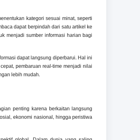
enentukan kategori sesuai minat, seperti
baca dapat berpindah dari satu artikel ke
ntuk menjadi sumber informasi harian bagi
ormasi dapat langsung diperbarui. Hal ini
cepat, pembaruan real-time menjadi nilai
ngan lebih mudah.
agian penting karena berkaitan langsung
ial, ekonomi nasional, hingga peristiwa
spektif global. Dalam dunia yang saling