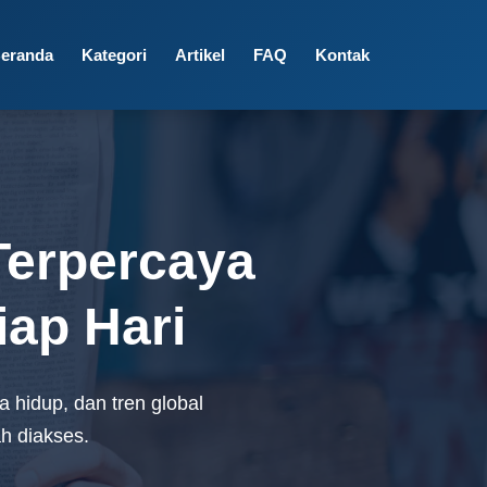
eranda
Kategori
Artikel
FAQ
Kontak
 Terpercaya
iap Hari
a hidup, dan tren global
ah diakses.