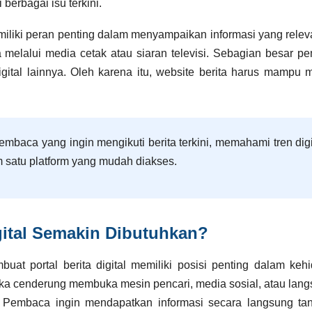
erbagai isu terkini.
 memiliki peran penting dalam menyampaikan informasi yang re
a melalui media cetak atau siaran televisi. Sebagian besar 
digital lainnya. Oleh karena itu, website berita harus mamp
pembaca yang ingin mengikuti berita terkini, memahami tren di
m satu platform yang mudah diakses.
gital Semakin Dibutuhkan?
t portal berita digital memiliki posisi penting dalam kehi
a cenderung membuka mesin pencari, media sosial, atau langs
a. Pembaca ingin mendapatkan informasi secara langsung ta