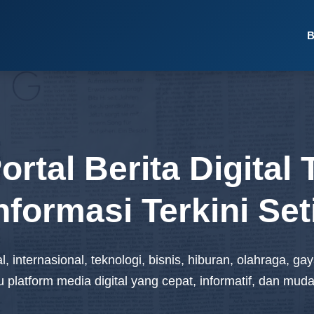
B
ortal Berita Digital
nformasi Terkini Set
, internasional, teknologi, bisnis, hiburan, olahraga, gay
 platform media digital yang cepat, informatif, dan mud