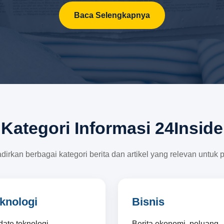
Baca Selengkapnya
Kategori Informasi 24Inside
irkan berbagai kategori berita dan artikel yang relevan untu
knologi
Bisnis
ate teknologi,
Berita ekonomi, peluang