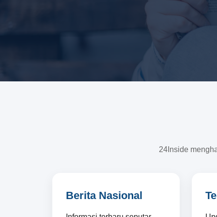
24Inside menghad
Berita Nasional
Te
Informasi terbaru seputar
Upd